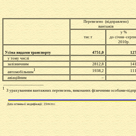
Перевезено (відправлено)
вантажів
у %
тис.т
до січня–серпн
2010р.
Усіма видами транспорту
4751,0
127
у тому числі
залізничним
2812,8
141
1
1938,2
111
автомобільним
авіаційним
–
___________________
1
З урахуванням вантажних перевезень, виконаних фізичними особами-підп
Дата останньої модифікації: 23
/09/2011