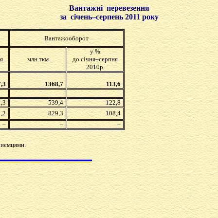
Вантажні перевезення
за січень
–
серпень 2011 року
Вантажооборот
у %
я
млн.ткм
до січня
–
серпня
2010р.
,3
1368,7
113,6
,3
539,4
122,8
,2
829,3
108,4
–
–
–
риємцями.