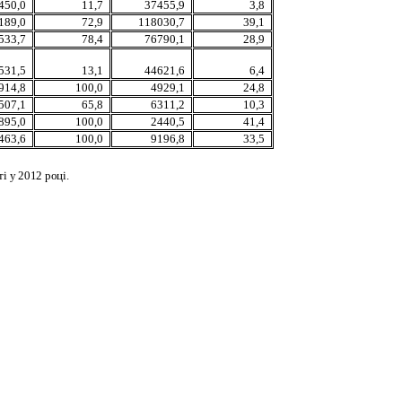
450,0
11,7
37455,9
3,8
189,0
72,9
118030,7
39,1
533,7
78,4
76790,1
28,9
531,5
13,1
44621,6
6,4
914,8
100,0
4929,1
24,8
507,1
65,8
6311,2
10,3
895,0
100,0
2440,5
41,4
463,6
100,0
9196,8
33,5
і у 2012 році.