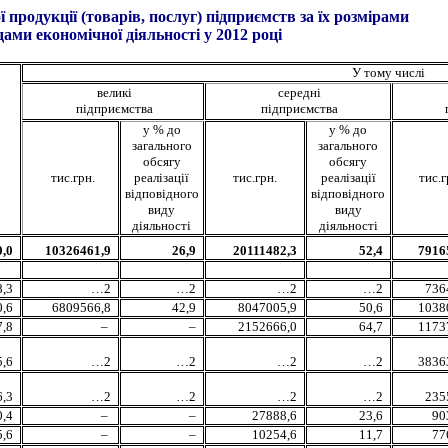
 продукції (товарів, послуг) підприємств за їх розмірами
номічної діяльності
у 2012 році
У тому числі
великі
середні
підприємства
підприємства
у % до
у % до
загального
загального
обсягу
обсягу
тис.грн.
реалізації
тис.грн.
реалізації
тис.г
відповідного
відповідного
виду
виду
діяльності
діяльності
,0
10326461,9
26,9
20111482,3
52,4
7916
,3
…2
…2
…2
…2
736
,6
6809566,8
42,9
8047005,9
50,6
1038
,8
–
–
2152666,0
64,7
1173
,6
…2
…2
…2
…2
3836
,3
…2
…2
…2
…2
235
,4
–
–
27888,6
23,6
90
,6
–
–
10254,6
11,7
77