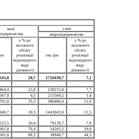
з них
малі
підприємства
мікропідприємства
у % до
у % до
загального
загального
обсягу
обсягу
рн.
реалізації
тис.грн.
реалізації
відповідного
відповідного
виду
виду
діяльності
діяльності
545,8
20,7
2726438,7
7,1
464,4
23,8
238212,6
7,7
067,9
6,5
215569,2
1,4
701,8
35,3
386486,4
11,6
340,7
30,5
1443043,0
11,5
523,5
26,6
70139,7
7,9
361,8
76,4
34263,2
29,0
601,0
88,3
38948,7
44,3