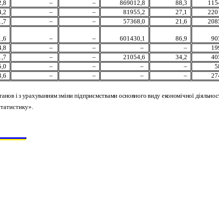
,8
–
–
869012,8
88,3
115
,2
–
–
81955,2
27,1
220
,7
–
–
57368,0
21,6
208
,6
–
–
601430,1
86,9
90
,8
–
–
–
–
19
,7
–
–
21054,6
34,2
40
5,0
–
–
–
–
5
,6
–
–
–
–
27
танов і з урахуванням зміни підприємствами основного виду економічної діяльност
статистику».