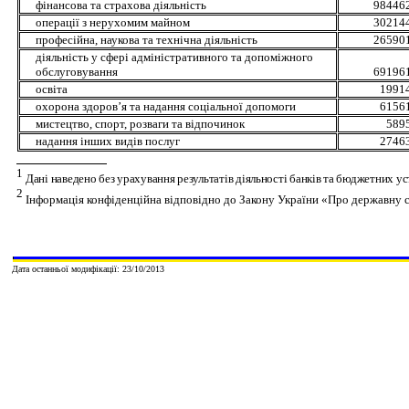
фінансова та страхова діяльність
984462
операції з нерухомим майном
302144
професійна, наукова та технічна діяльність
265901
діяльність у сфері адміністративного та допоміжного
обслуговування
691961
освіта
19914
охорона здоров’я та надання соціальної допомоги
61561
мистецтво, спорт, розваги та відпочинок
589
надання інших видів послуг
27463
1
Дані наведено без урахування результатів діяльності банків та бюджетних ус
2
Інформація конфіденційна відповідно до Закону України «Про державну 
Дата останньої модифікації: 23/10/2013