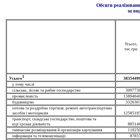
Обсяги реалізованої
за видами еко
Усього,
тис.грн.
1
Усього
38354490
у тому числі
сільське, лісове та рибне господарство
3097738
промисловість
15894640
будівництво
3326367
оптова та роздрібна торгівля; ремонт автотранспортних
засобів і мотоциклів
12585185
транспорт, складське господарство, поштова та
кур’єрська діяльність
885146
тимчасове розміщування й організація харчування
118250
інформація та телекомунікації
87855