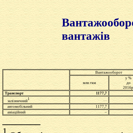
Вантажооборо
вантажів
у 
Вантажооборот
у %
млн.ткм
до
2016р
Транспорт
1177,7
1
…
залізничний
автомобільний
1177,7
авіаційний
–
________
1