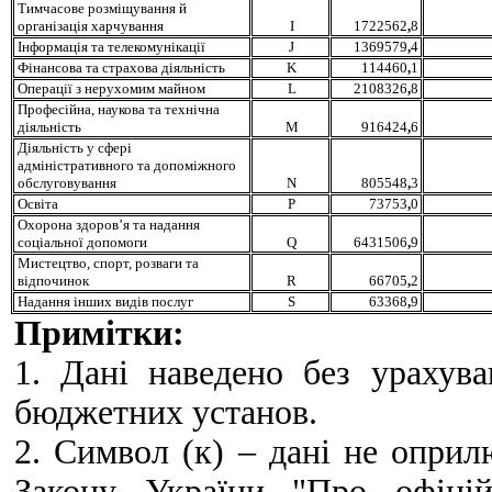
Тимчасове розміщування й
організація харчування
I
1722562
,
8
Інформація та телекомунікації
J
1369579
,
4
Фінансова та страхова діяльність
K
114460
,
1
Операції з нерухомим майном
L
2108326
,
8
Професійна, наукова та технічна
діяльність
M
916424
,
6
Діяльність у сфері
адміністративного та допоміжного
обслуговування
N
805548
,
3
Освіта
P
73753
,
0
Охорона здоров’я та надання
соціальної допомоги
Q
6431506
,
9
Мистецтво, спорт, розваги та
відпочинок
R
66705
,
2
Надання інших видів послуг
S
63368
,
9
Примітки:
1.
Дані наведено без урахуван
бюджетних установ.
2. Символ (к) – дані не опри
Закону України "Про офіцій