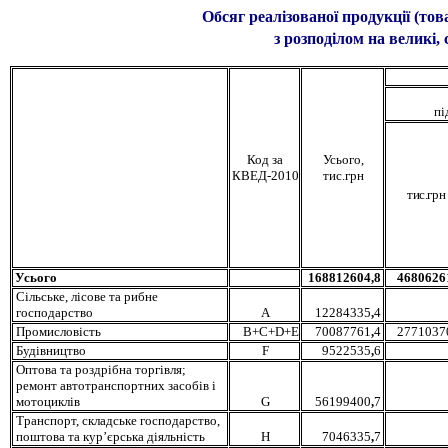
Обсяг реалізованої продукції (товарі
з розподілом на великі, середні
пі
Код за
Усього
,
КВЕД-2010
тис.грн
тис.грн
Усього
168812604
,
8
4680626
Сільське, лісове та рибне
господарство
A
12284335
,
4
Промисловість
B+C+D+E
70087761
,
4
2771037
Будівництво
F
9522535
,
6
Оптова та роздрібна торгівля;
ремонт автотранспортних засобів і
мотоциклів
G
56199400
,
7
Транспорт, складське господарство,
поштова та кур’єрська діяльність
H
7046335
,
7