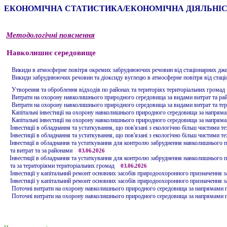
ЕКОНОМІЧНА СТАТИСТИКА/ЕКОНОМІЧНА ДІЯЛЬНІ
Методологічні пояснення
Навколишнє середовище
Викиди в атмосферне повітря окремих забруднюючих речовин від стаціонарних дж
Викиди забруднюючих речовин та діоксиду вуглецю в атмосферне повітря
від стац
Утворення та
обробл
ення відходів по районах
та територіях територіальних громад
Витрати на охорону навколишнього природного середовища за видами витрат та р
Витрати на охорону навколишнього природного середовища за видами витрат та те
Капітальні інвестиції на охорону навколишнього природного середовища за напряма
Капітальні інвестиції на охорону навколишнього природного середовища за напряма
Інвестиції в обладнання та устаткування, що пов'язані з екологічно більш чистими т
Інвестиції в обладнання та устаткування, що пов'язані з екологічно більш чистими т
Інвестиції в обладнання та устаткування для контролю забруднення навколишнього 
та витрат та за районами
03
.06.2026
Інвестиції в обладнання та устаткування для контролю забруднення навколишнього 
та за територіями територіальних громад
03
.06.2026
Інвестиції у капітальний ремонт основних засобів природоохоронного призначення з
Інвестиції у капітальний ремонт основних засобів природоохоронного призначення
з
Поточні витрати на охорону навколишнього природного середовища за напрямами пр
Поточні витрати на охорону навколишнього природного середовища за напрямами пр