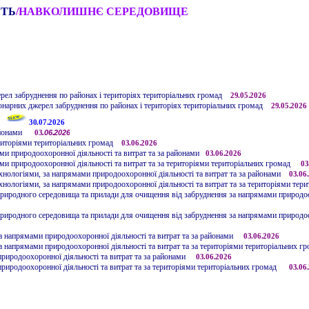
СТЬ
/
НАВКОЛИШНЄ СЕРЕДОВИЩЕ
ерел забруднення
по районах і територіях територіальних громад
29
.05.2026
іонарних джерел забруднення по районах
і територіях територіальних громад
29
.05.2026
30.07.2026
айонами
.06.2026
03
риторіями територіальних громад
03
.06.2026
ми природоохоронної діяльності та витрат та за районами
03
.06.2026
ми природоохоронної діяльності та витрат та за територіями територіальних громад
03
ехнологіями
,
за напрямами природоохоронної діяльності та витрат та за районами
03
.06
ехнологіями
,
за напрямами природоохоронної діяльності та витрат
та за територіями тер
природного середовища та прилади для очищення від забруднення за напрямами природо
природного середовища та прилади для очищення від забруднення за напрямами природоо
а напрямами природоохоронної діяльності та витрат та за районами
03
.06.2026
а напрямами природоохоронної діяльності та витрат та за територіями територіальних г
иродоохоронної діяльності та витрат та за районами
03
.06.2026
иродоохоронної діяльності та витрат та за територіями територіальних громад
03
.06