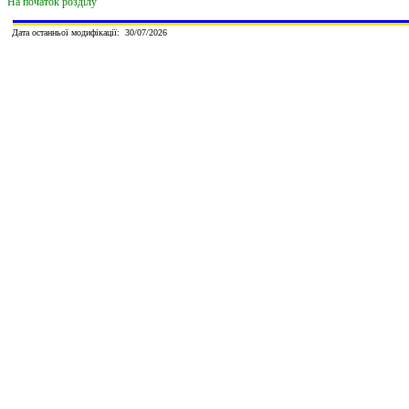
На початок розділу
Дата останньої модифікації:
30
/
0
7
/202
6